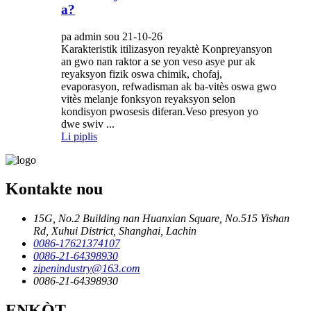
a?
pa admin sou 21-10-26
Karakteristik itilizasyon reyaktè Konpreyansyon
an gwo nan raktor a se yon veso asye pur ak
reyaksyon fizik oswa chimik, chofaj,
evaporasyon, refwadisman ak ba-vitès oswa gwo
vitès melanje fonksyon reyaksyon selon
kondisyon pwosesis diferan.Veso presyon yo
dwe swiv ...
Li piplis
Kontakte nou
15G, No.2 Building nan Huanxian Square, No.515 Yishan
Rd, Xuhui District, Shanghai, Lachin
0086-17621374107
0086-21-64398930
zipenindustry@163.com
0086-21-64398930
ENKÒT