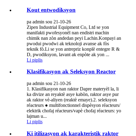
Kout entwodiksyon
pa admin sou 21-10-26
Zipen Industrial Equipment Co, Ltd se yon
manifakti pwofesyonèl nan endistri machin
chimik nan zòn andedan peyi Lachin.Konpayi an
pwodui pwodwi ak teknoloji avanse ak fòs
teknik fò.Li se yon antrepriz konplè entegre R &
D, pwodiksyon, lavant ak enpòte ak yon ...
Li piplis
Klasifikasyon ak Seleksyon Reactor
pa admin sou 21-10-26
1. Klasifikasyon nan raktor Dapre materyèl la, li
ka divize an reyaktè asye kabòn, raktor asye pur
ak raktor vè-aliyen (reaktè emaye).2. seleksyon
réacteurs ● multifonctionnel dispèsyon réacteurs/
elektrik chofaj réacteurs/vapè chofaj réacteurs: yo
lajman u...
Li piplis
Ki itilizasyon ak karakteristik raktor